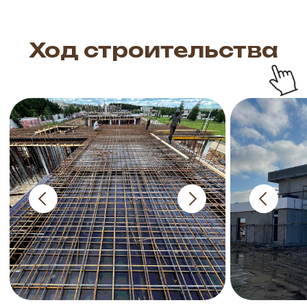
Ход строительства
Устройство монолитного
Возвели коробки.
бетонного фундамента и
Приступили к фасадным
перекрытий 2го этажа
работам.
Май-июнь 2024
Сентябрь-октябрь 2024